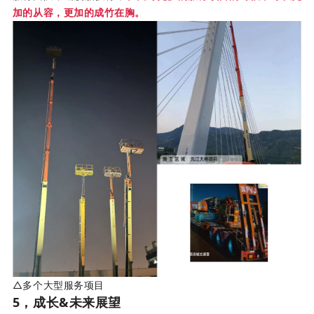
加的从容，更加的成竹在胸。
△多个大型服务项目
5，
成长&未来展望