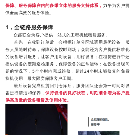
保障、服务保障在内的多维立体的服务支持体系，
力争为客户提
供全面高效的服务体验。
1，全链路服务保障
众能联合为客户提供一站式的工程机械租赁服务。
首先，在收到订单后，会根据订单分区域调用最优设备，服
务人员随时待命，保障设备按时到场；众能还为客户提供标准化
的设备培训服务，让客户用对设备，用好设备；在租赁进行中还
提供设备的定期巡检服务，保障设备的正常运转；在设备出现问
题的情况下，5个小时内完成维修，超过24小时未能修复的免费
换机使用，最大限度保障客户工期。
最后设备完成租赁回到仓库后，服务团队还会第一时间对设
备进行清洁和保养，
保持设备的良好状态，时刻准备着为客户提
供高质量的设备租赁及使用体验。