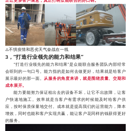
正让更多客户满意，真正打响众能联合的好口碑。
不惧疫情和恶劣天气奋战在一线
△
“打造行业领先的能力和结果”
3，
“打造行业领先的能力和结果”是众能联合服务团队内部经常
会听到的一句口号。
能力指的是如何去做更好，结果就是给客户
展示最好的那一面。
从服务的角度来讲，就是围绕质量、交期和
成本展开。
能力要能努力保证租出去的设备不坏，让它不出故障，让客
户快速地施工。效率就是当客户有需求的时候能及时给客户供
应，按时保质保量地交付。成本就是提高我们的运营能力，降本
增效，同时也能和客户实现共赢，能让客户花同样的钱获得更好
的服务。