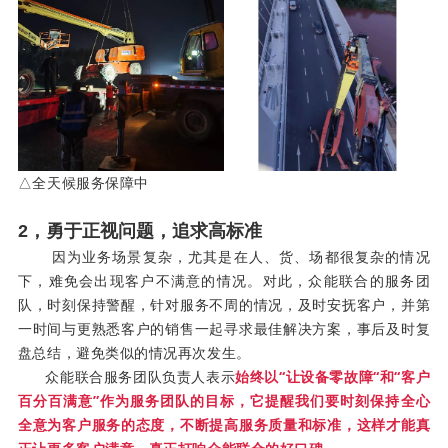
△全天候服务保障中
2，勇于正视问题，追求高标准
因为业务场景复杂，尤其是在人、货、场都很复杂的情况
下，难免会出现客户不满意的情况。对此，众能联合的服务团
队，时刻保持警醒，针对服务不周的情况，及时安抚客户，并第
一时间与更熟悉客户的销售一起寻求最佳解决方案，事后及时复
盘总结，避免类似的情况再次发生。
众能联合服务团队负责人表示
始终以“让设备零故障“和“客户
百分百满意”作为服务团队的目标，
它提醒我们要时刻保持全心
全意为客户服务的态度，不断提高服务质量和标准，这样才能真