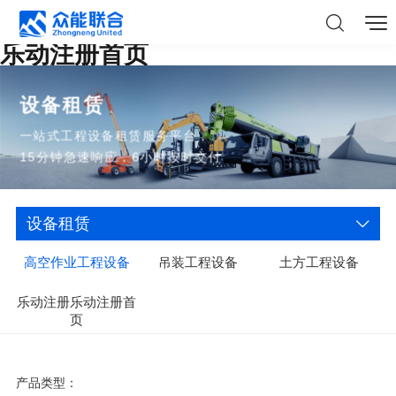
乐动注册首页
设备租赁
一站式工程设备租赁服务平台，
15分钟急速响应，6小时按时交付
设备租赁
高空作业工程设备
吊装工程设备
土方工程设备
乐动注册乐动注册首
页
产品类型：